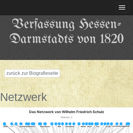
Togg
navi
Verfassung Hessen-
Darmstadts von 1820
zurück zur Biografieseite
Netzwerk
Das Netzwerk von Wilhelm Friedrich Schulz
Ebenen: 2
Flucht
Flucht
Carl Christian Eigenbrodt
Carl Christian Eigenbrodt
Kadett
Kadett
1807
1807
Konstitutionalismus
Konstitutionalismus
1860
1860
Babenhausen
Babenhausen
1828
1828
Aristomenes
Aristomenes
lebhaft
lebhaft
Zürich
Zürich
Tod
Tod
trotzig
trotzig