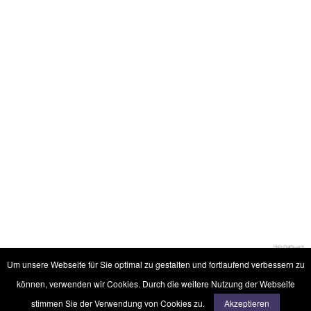
Highcharts.com
Um unsere Webseite für Sie optimal zu gestalten und fortlaufend verbessern zu
können, verwenden wir Cookies. Durch die weitere Nutzung der Webseite
©2017 - 2026 verfassung-hessen-darmstadt.de
stimmen Sie der Verwendung von Cookies zu.
Akzeptieren