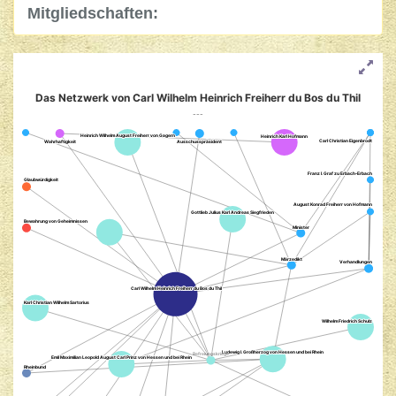
Mitgliedschaften:
Das Netzwerk von Carl Wilhelm Heinrich Freiherr du Bos du Thil
---
Heinrich Wilhelm August Freiherr von Gagern
Heinrich Wilhelm August Freiherr von Gagern
Heinrich Karl Hofmann
Heinrich Karl Hofmann
Carl Christian Eigenbrodt
Carl Christian Eigenbrodt
Wahrhaftigkeit
Wahrhaftigkeit
Ausschusspräsident
Ausschusspräsident
Franz I. Graf zu Erbach-Erbach
Franz I. Graf zu Erbach-Erbach
Glaubwürdigkeit
Glaubwürdigkeit
August Konrad Freiherr von Hofmann
August Konrad Freiherr von Hofmann
Gottlieb Julius Karl Andreas Siegfrieden
Gottlieb Julius Karl Andreas Siegfrieden
Bewahrung von Geheimnissen
Bewahrung von Geheimnissen
Minister
Minister
Märzedikt
Märzedikt
Verhandlungen
Verhandlungen
Carl Wilhelm Heinrich Freiherr du Bos du Thil
Carl Wilhelm Heinrich Freiherr du Bos du Thil
Karl Christian Wilhelm Sartorius
Karl Christian Wilhelm Sartorius
Wilhelm Friedrich Schulz
Wilhelm Friedrich Schulz
Befreiungskriege
Befreiungskriege
Ludewig I. Großherzog von Hessen und bei Rhein
Ludewig I. Großherzog von Hessen und bei Rhein
Emil Maximilian Leopold August Carl Prinz von Hessen und bei Rhein
Emil Maximilian Leopold August Carl Prinz von Hessen und bei Rhein
Rheinbund
Rheinbund