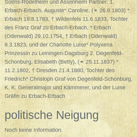
Solms-Rödelheim und Assenheim Partner: 1.
Erbach-Erbach, Auguste* Caroline, (⚭ 26.8.1803) *
Erbach 19.8.1783, † Wildenfels 11.6.1833, Tochter
des Franz Graf zu Erbach-Erbach, * Erbach
(Odenwald) 29.10.1754, † Erbach (Odenwald)
8.3.1823, und der Charlotte Luise* Polyxena
Prinzessin zu Leiningen-Dagsburg 2. Degenfeld-
Schonburg, Elisabeth (Betty), (⚭ 25.11.1837) *
11.2.1802, † Dresden 21.4.1880, Tochter des
Friedrich* Christoph Graf von Degenfeld-Schonburg,
K. K. Generalmajor und Kämmerer, und der Luise
Gräfin zu Erbach-Erbach
politische Neigung
Noch keine Information.