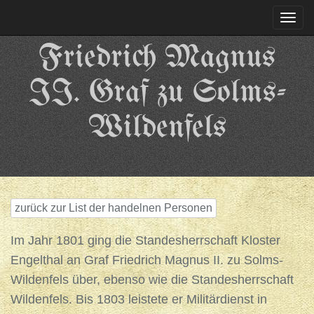
Togg
navi
Friedrich Magnus
II. Graf zu Solms-
Wildenfels
zurück zur List der handelnen Personen
Im Jahr 1801 ging die Standesherrschaft Kloster
Engelthal an Graf Friedrich Magnus II. zu Solms-
Wildenfels über, ebenso wie die Standesherrschaft
Wildenfels. Bis 1803 leistete er Militärdienst in