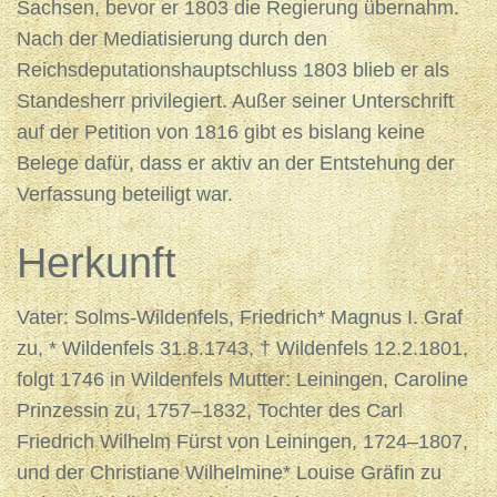
Sachsen, bevor er 1803 die Regierung übernahm.
Nach der Mediatisierung durch den
Reichsdeputationshauptschluss 1803 blieb er als
Standesherr privilegiert. Außer seiner Unterschrift
auf der Petition von 1816 gibt es bislang keine
Belege dafür, dass er aktiv an der Entstehung der
Verfassung beteiligt war.
Herkunft
Vater: Solms-Wildenfels, Friedrich* Magnus I. Graf
zu, * Wildenfels 31.8.1743, † Wildenfels 12.2.1801,
folgt 1746 in Wildenfels Mutter: Leiningen, Caroline
Prinzessin zu, 1757–1832, Tochter des Carl
Friedrich Wilhelm Fürst von Leiningen, 1724–1807,
und der Christiane Wilhelmine* Louise Gräfin zu