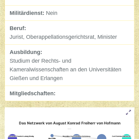
Militärdienst:
Nein
Beruf:
Jurist, Oberappellationsgerichtsrat, Minister
Ausbildung:
Studium der Rechts- und
Kameralwissenschaften an den Universitäten
Gießen und Erlangen
Mitgliedschaften:
Das Netzwerk von August Konrad Freiherr von Hofmann
---
Alexander Friedrich Ludwig Weidig
Alexander Friedrich Ludwig Weidig
Maximilian Graf zu Erbach-Schönberg
Maximilian Graf zu Erbach-Schönberg
Carl Christian Eigenbrodt
Carl Christian Eigenbrodt
Märzedikt
Märzedikt