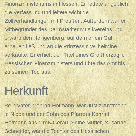
Finanzministeriums in Hessen. Er rettete angeblich
die Verfassung und leitete wichtige
Zollverhandlungen mit Preußen. Außerdem war er
Mitbegründer des Darmstädter Musikvereins und
erwarb den Heiligenberg, auf dem er ein Gut
erbauen ließ und an die Prinzessin Wilhelmine
verkaufte. Er erhielt den Titel eines Großherzoglich
Hessischen Finanzministers und übte das Amt bis
zu seinem Tod aus.
Herkunft
Sein Vater, Conrad Hofmann, war Justiz-Amtmann
in Nidda und der Sohn des Pfarrers Konrad
Hofmann aus Groß-Gerau. Seine Mutter, Susanne
Schneider, war die Tochter des Hessischen